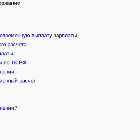
ержание
оевременную выплату зарплаты
го расчета
платы
и по ТК РФ
ьнении
менный расчет
ьнении?