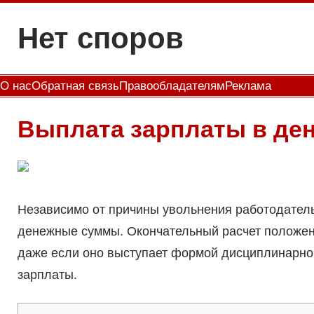
Перейти
Нет споров
к
содержимому
О нас
Обратная связь
Правообладателям
Реклама
Выплата зарплаты в ден
Независимо от причины увольнения работодател
денежные суммы. Окончательный расчет положен 
даже если оно выступает формой дисциплинарног
зарплаты.