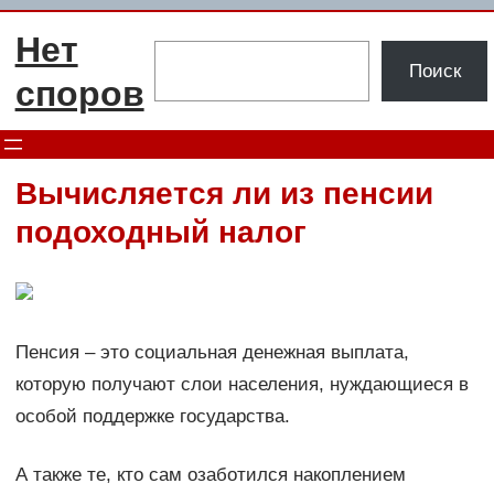
Перейти
Нет
к
Поиск
Поиск
содержимому
споров
Вычисляется ли из пенсии
подоходный налог
Пенсия – это социальная денежная выплата,
которую получают слои населения, нуждающиеся в
особой поддержке государства.
А также те, кто сам озаботился накоплением