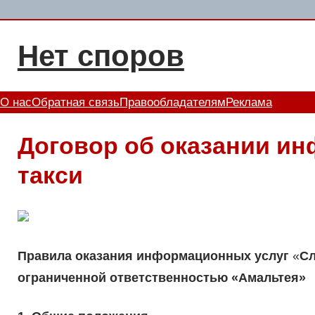
Перейти
к
Нет споров
содержимому
О нас
Обратная связь
Правообладателям
Реклама
Договор об оказании и
такси
Правила оказания информационных услуг
«
Сл
ограниченной ответственностью «Амальтея»