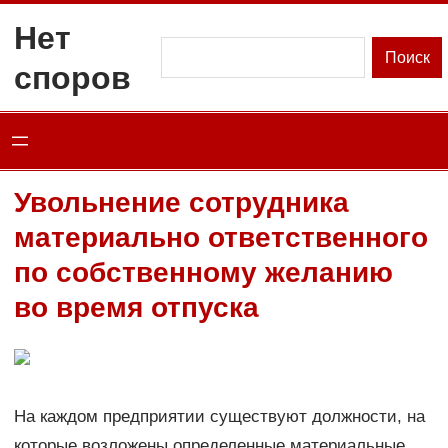
Перейти
Нет
к
Поиск
Поиск
споров
содержимому
Увольнение сотрудника
материально ответственного
по собственному желанию
во время отпуска
На каждом предприятии существуют должности, на
которые возложены определенные материальные