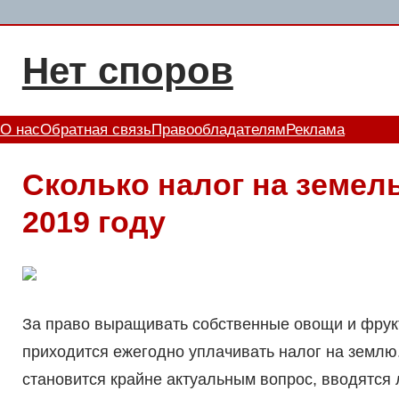
Перейти
к
Нет споров
содержимому
О нас
Обратная связь
Правообладателям
Реклама
Сколько налог на земель
2019 году
За право выращивать собственные овощи и фрук
приходится ежегодно уплачивать налог на землю.
становится крайне актуальным вопрос, вводятся 