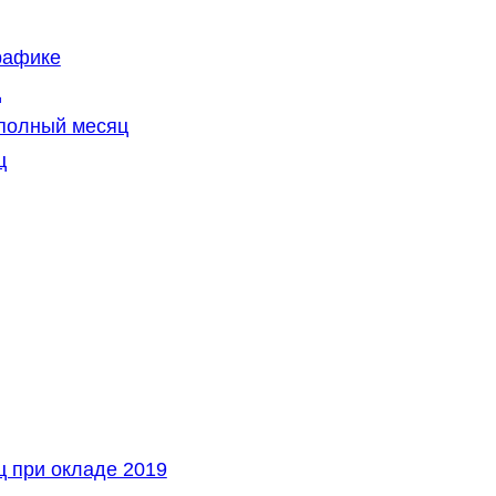
рафике
ц
еполный месяц
ц
ц при окладе 2019