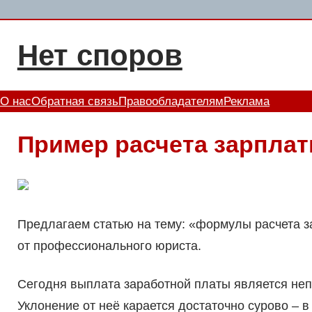
Перейти
к
Нет споров
содержимому
О нас
Обратная связь
Правообладателям
Реклама
Пример расчета зарплат
Предлагаем статью на тему: «формулы расчета 
от профессионального юриста.
Сегодня выплата заработной платы является не
Уклонение от неё карается достаточно сурово – 