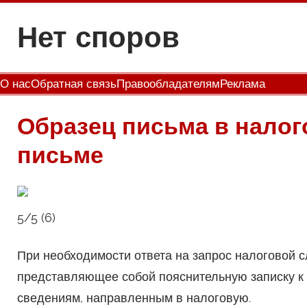
Перейти
Нет споров
к
содержимому
О нас
Обратная связь
Правообладателям
Реклама
Образец письма в нало
письме
5/5 (6)
При необходимости ответа на запрос налоговой 
представляющее собой пояснительную записку к
сведениям, направленным в налоговую.