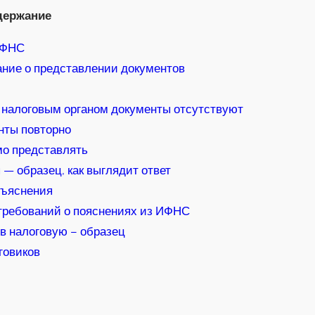
держание
ИФНС
ание о представлении документов
е налоговым органом документы отсутствуют
нты повторно
о представлять
— образец, как выглядит ответ
бъяснения
требований о пояснениях из ИФНС
 в налоговую – образец
говиков