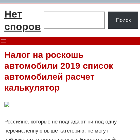
Перейти
Нет
к
Поиск
Поиск
содержимому
споров
Налог на роскошь
автомобили 2019 список
автомобилей расчет
калькулятор
Россияне, которые не подпадают ни под одну
перечисленную выше категорию, не могут
избавиться от уплаты налога. Единственный