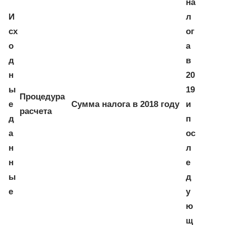
на
И
л
сх
ог
о
а
д
в
н
20
ы
19
Процедура
е
Сумма налога в 2018 году
и
расчета
д
п
а
ос
н
л
н
е
ы
д
е
у
ю
щ