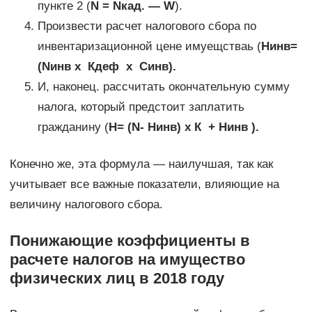
пункте 2 (
N = Nкад. — W
).
Произвести расчет налогового сбора по
инвентаризационной цене имуещстваь (
Нинв=
(Nинв х Кдеф х Синв).
И, наконец. рассчитать окончательную сумму
налога, который предстоит заплатить
гражданину (
Н= (N- Нинв) х К + Нинв ).
Конечно же, эта формула — наилучшая, так как
учитывает все важные показатели, влияющие на
величину налогового сбора.
Понижающие коэффициенты в
расчете налогов на имущество
физических лиц в 2018 году