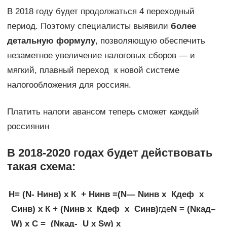
В 2018 году будет продолжаться 4 переходный
период. Поэтому специалисты выявили
более
детальную формулу
, позволяющую обеспечить
незаметное увеличение налоговых сборов — и
мягкий, плавный переход к новой системе
налогообложения для россиян.
Платить налоги авансом теперь сможет каждый
россиянин
В 2018-2020 годах будет действовать
такая схема:
Н= (N- Нинв) х К + Нинв =(N
— Nинв х Кдеф х
Синв) х К + (Nинв х Кдеф х Синв)
где
N = (Nкад–
W) х С = (Nкад- U
х Sw) х