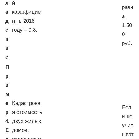
л
й
равн
а
коэффицие
а
д
нт в 2018
1 50
е
году – 0,8.
0
н
руб.
и
е
П
р
и
м
е
Кадастрова
Есл
р
я стоимость
и не
4.
двух жилых
учит
Е
домов,
ыват