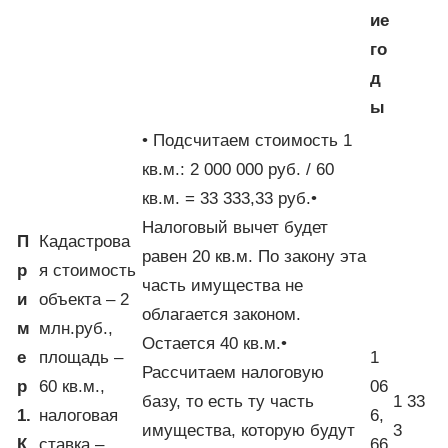
ие
го
д
ы
• Подсчитаем стоимость 1
кв.м.: 2 000 000 руб. / 60
кв.м. = 33 333,33 руб.•
Налоговый вычет будет
П
Кадастрова
равен 20 кв.м. По закону эта
р
я стоимость
часть имущества не
и
объекта – 2
облагается законом.
м
млн.руб.,
Остается 40 кв.м.•
е
площадь –
1
Рассчитаем налоговую
р
60 кв.м.,
06
базу, то есть ту часть
1 33
1.
налоговая
6,
имущества, которую будут
3
К
ставка –
66