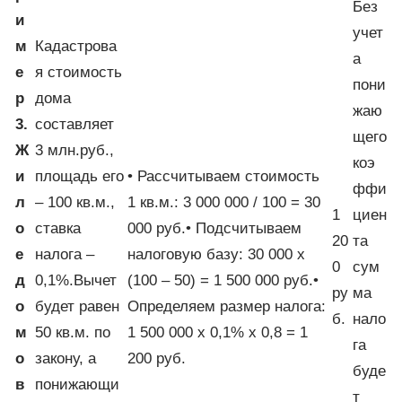
Без
и
учет
м
Кадастрова
а
е
я стоимость
пони
р
дома
жаю
3.
составляет
щего
Ж
3 млн.руб.,
коэ
и
площадь его
• Рассчитываем стоимость
ффи
л
– 100 кв.м.,
1 кв.м.: 3 000 000 / 100 = 30
1
циен
о
ставка
000 руб.• Подсчитываем
20
та
е
налога –
налоговую базу: 30 000 х
0
сум
д
0,1%.Вычет
(100 – 50) = 1 500 000 руб.•
ру
ма
о
будет равен
Определяем размер налога:
б.
нало
м
50 кв.м. по
1 500 000 х 0,1% х 0,8 = 1
га
о
закону, а
200 руб.
буде
в
понижающи
т