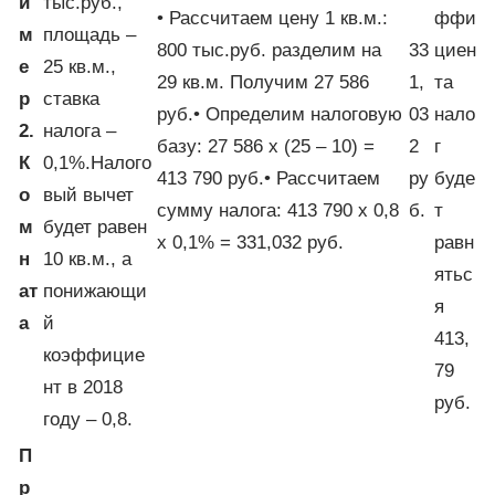
и
тыс.руб.,
• Рассчитаем цену 1 кв.м.:
ффи
м
площадь –
800 тыс.руб. разделим на
33
циен
е
25 кв.м.,
29 кв.м. Получим 27 586
1,
та
р
ставка
руб.• Определим налоговую
03
нало
2.
налога –
базу: 27 586 х (25 – 10) =
2
г
К
0,1%.Налого
413 790 руб.• Рассчитаем
ру
буде
о
вый вычет
сумму налога: 413 790 х 0,8
б.
т
м
будет равен
х 0,1% = 331,032 руб.
равн
н
10 кв.м., а
ятьс
ат
понижающи
я
а
й
413,
коэффицие
79
нт в 2018
руб.
году – 0,8.
П
р