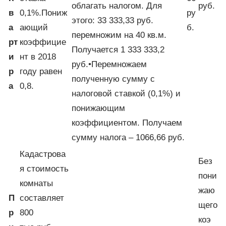
облагать налогом. Для
руб.
в
0,1%.Пониж
ру
этого: 33 333,33 руб.
а
ающий
б.
перемножим на 40 кв.м.
рт
коэффицие
Получается 1 333 333,2
и
нт в 2018
руб.•Перемножаем
р
году равен
полученную сумму с
а
0,8.
налоговой ставкой (0,1%) и
понижающим
коэффициентом. Получаем
сумму налога – 1066,66 руб.
Кадастрова
Без
я стоимость
пони
комнаты
жаю
П
составляет
щего
р
800
коэ