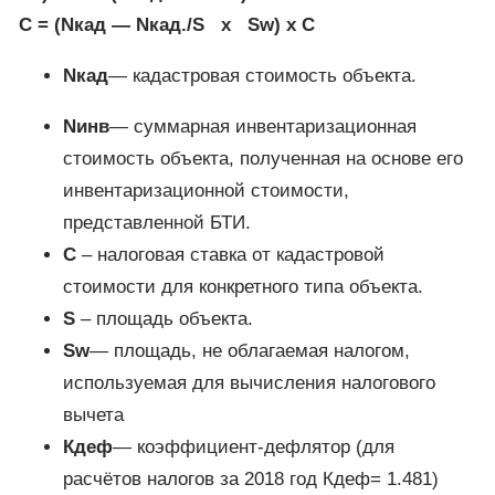
С = (Nкад — Nкад./S х Sw) х С
Nкад
— кадастровая стоимость объекта.
Nинв
— суммарная инвентаризационная
стоимость объекта, полученная на основе его
инвентаризационной стоимости,
представленной БТИ.
С
– налоговая ставка от кадастровой
стоимости для конкретного типа объекта.
S
– площадь объекта.
Sw
— площадь, не облагаемая налогом,
используемая для вычисления налогового
вычета
Кдеф
— коэффициент-дефлятор (для
расчётов налогов за 2018 год Кдеф= 1.481)