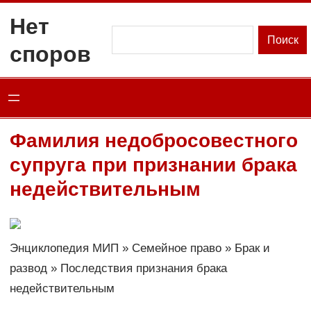
Перейти
Нет
к
Поиск
Поиск
споров
содержимому
Фамилия недобросовестного
супруга при признании брака
недействительным
Энциклопедия МИП » Семейное право » Брак и
развод » Последствия признания брака
недействительным