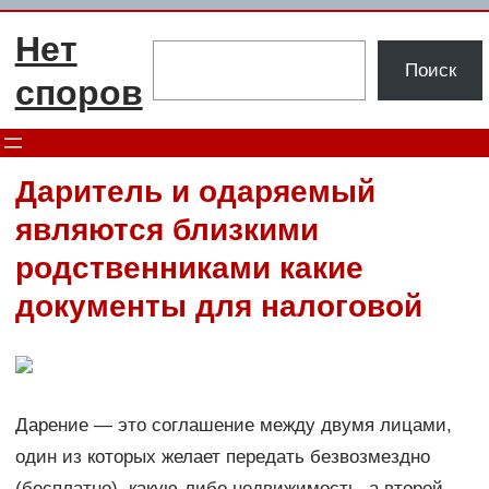
Перейти
Нет
к
Поиск
Поиск
содержимому
споров
Даритель и одаряемый
являются близкими
родственниками какие
документы для налоговой
Дарение — это соглашение между двумя лицами,
один из которых желает передать безвозмездно
(бесплатно), какую-либо недвижимость, а второй