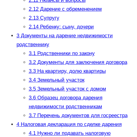
2.11
Нюансы и вопросы
2.12
Дарение с обременением
2.13
Супругу
2.14
Ребенку: сыну, дочери
3
Документы на дарение недвижимости
родственнику
3.1
Родственники по закону
3.2
Документы для заключения договора
3.3
На квартиру, долю квартиры
3.4
Земельный участок
3.5
Земельный участок с домом
3.6
Образец договора дарения
недвижимости родственникам
3.7
Перечень документов для госреестра
4
Налоговая декларация по сделке дарения
4.1
Нужно ли подавать налоговую