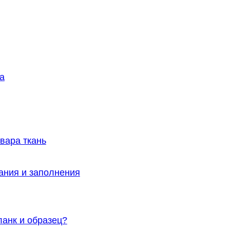
а
вара ткань
ания и заполнения
ланк и образец?