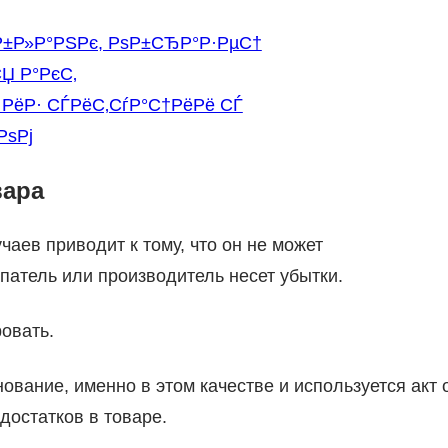
Р±Р»Р°РЅРє, РѕР±СЂР°Р·РµС†
Џ Р°РєС‚
 РёР· СЃРёС‚СѓР°С†РёРё СЃ
РѕРј
вара
аев приводит к тому, что он не может
упатель или производитель несет убытки.
овать.
ование, именно в этом качестве и используется акт 
достатков в товаре.