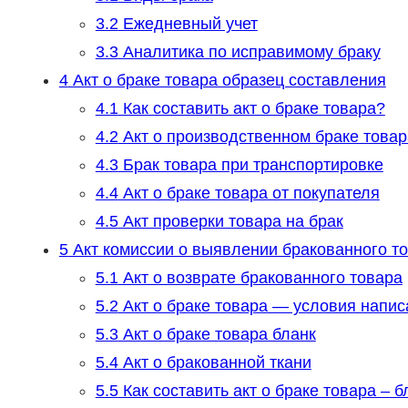
3.2
Ежедневный учет
3.3
Аналитика по исправимому браку
4
Акт о браке товара образец составления
4.1
Как составить акт о браке товара?
4.2
Акт о производственном браке товар
4.3
Брак товара при транспортировке
4.4
Акт о браке товара от покупателя
4.5
Акт проверки товара на брак
5
Акт комиссии о выявлении бракованного то
5.1
Акт о возврате бракованного товара
5.2
Акт о браке товара — условия напис
5.3
Акт о браке товара бланк
5.4
Акт о бракованной ткани
5.5
Как составить акт о браке товара – б