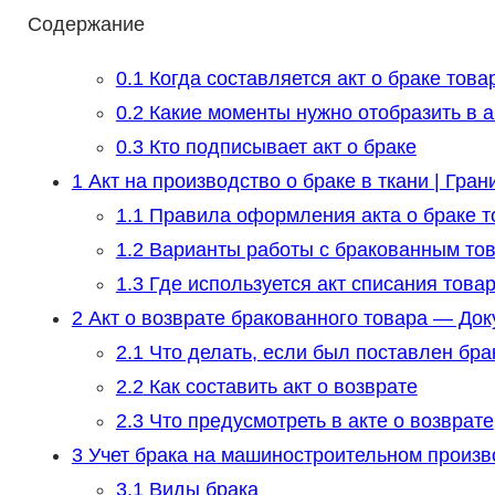
Содержание
0.1
Когда составляется акт о браке това
0.2
Какие моменты нужно отобразить в а
0.3
Кто подписывает акт о браке
1
Акт на производство о браке в ткани | Гран
1.1
Правила оформления акта о браке т
1.2
Варианты работы с бракованным то
1.3
Где используется акт списания това
2
Акт о возврате бракованного товара — До
2.1
Что делать, если был поставлен бра
2.2
Как составить акт о возврате
2.3
Что предусмотреть в акте о возврате
3
Учет брака на машиностроительном произв
3.1
Виды брака