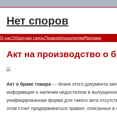
Перейти
к
Нет споров
содержимому
О нас
Обратная связь
Правообладателям
Реклама
Акт на производство о б
Акт о браке товара
— бланк этого документа запо
информация о наличии недостатков в выпущенной
унифицированная форма для такого акта отсутств
этом стоит придерживаться правил, описанных в 