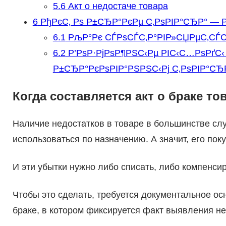
5.6
Акт о недостаче товара
6
РђРєС‚ Рѕ Р±СЂР°РєРµ С‚РѕРІР°СЂР° — 
6.1
РљР°Рє СЃРѕСЃС‚Р°РІР»СЏРµС‚СЃС
6.2
Р’РѕР·РјРѕР¶РЅС‹Рµ РІС‹С…РѕРґС‹
Р±СЂР°РєРѕРІР°РЅРЅС‹Рј С‚РѕРІР°СЂ
Когда составляется акт о браке то
Наличие недостатков в товаре в большинстве случ
использоваться по назначению. А значит, его пок
И эти убытки нужно либо списать, либо компенсир
Чтобы это сделать, требуется документальное осн
браке, в котором фиксируется факт выявления не