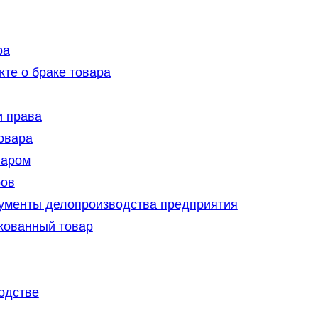
ра
кте о браке товара
и права
овара
варом
ров
кументы делопроизводства предприятия
кованный товар
одстве