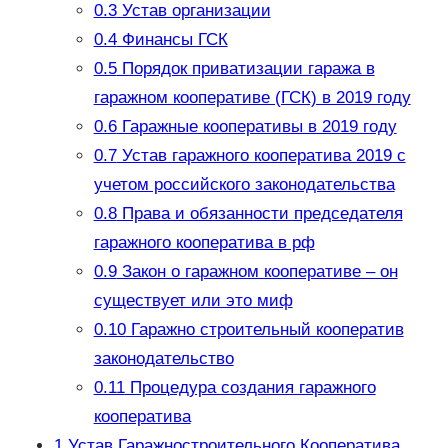
0.3
Устав организации
0.4
Финансы ГСК
0.5
Порядок приватизации гаража в
гаражном кооперативе (ГСК) в 2019 году
0.6
Гаражные кооперативы в 2019 году
0.7
Устав гаражного кооператива 2019 с
учетом российского законодательства
0.8
Права и обязанности председателя
гаражного кооператива в рф
0.9
Закон о гаражном кооперативе – он
существует или это миф
0.10
Гаражно строительный кооператив
законодательство
0.11
Процедура создания гаражного
кооператива
1
Устав Гаражностроительного Кооператива